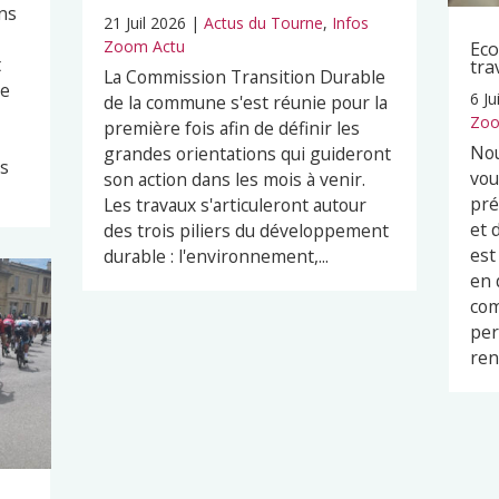
ns
21 Juil 2026
|
Actus du Tourne
,
Infos
Zoom Actu
Eco
t
tra
La Commission Transition Durable
pe
6 Ju
de la commune s'est réunie pour la
Zoo
première fois afin de définir les
Nou
grandes orientations qui guideront
es
vou
son action dans les mois à venir.
pré
Les travaux s'articuleront autour
et 
des trois piliers du développement
est
durable : l'environnement,...
en 
com
per
ren