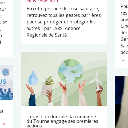
Infos Zoom Actu
 de
Pou
En cette période de crise sanitaire,
our
res
retrouvez tous les gestes barrières
e
ouv
pour se protéger et protéger les
u et
lun
autres - par l'ARS, Agence
.
déc
Régionale de Santé.
n
Ger
é
Sai
déc
:...
ar
Transition durable : la commune
du Tourne engage ses premières
ctu
actions