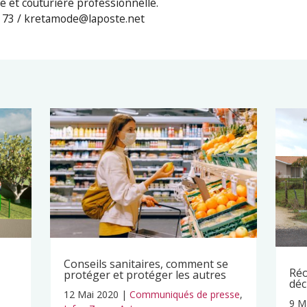
e et couturière professionnelle.
50 73 / kretamode@laposte.net
Conseils sanitaires, comment se
Réo
protéger et protéger les autres
déc
12 Mai 2020
|
Communiqués de presse
,
9 M