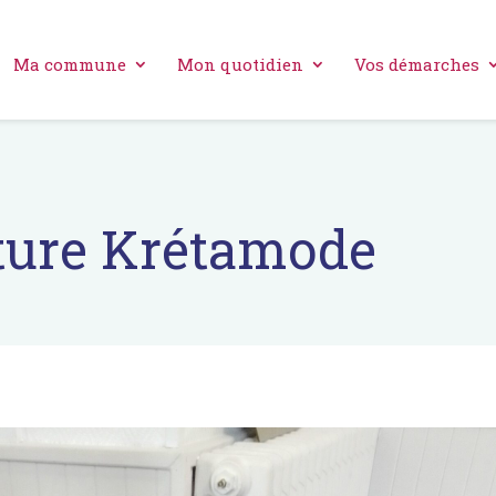
Ma commune
Mon quotidien
Vos démarches
uture Krétamode