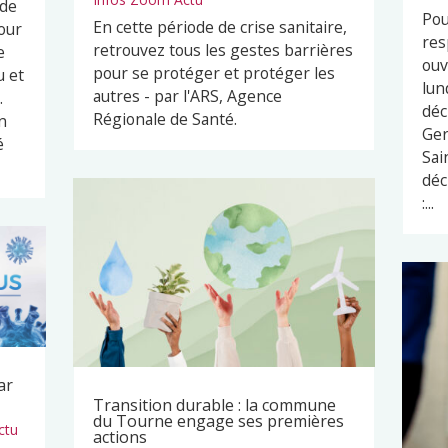
 de
Pou
En cette période de crise sanitaire,
our
res
retrouvez tous les gestes barrières
e
ouv
pour se protéger et protéger les
u et
lun
autres - par l'ARS, Agence
.
déc
Régionale de Santé.
n
Ger
é
Sai
déc
:...
ar
Transition durable : la commune
du Tourne engage ses premières
ctu
actions