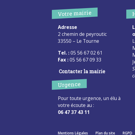
Votre mairie
Adresse
L
2 chemin de peyroutic
o
33550 – Le Tourne
L
M
Tel. :
05 56 67 02 61
M
Fax :
05 56 67 09 33
J
S
Contacter la mairie
c
Urgence
Pour toute urgence, un élu à
votre écoute au :
06 47 37 43 11
Mentions Légales
Plan du site
RGPD