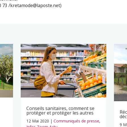
 50 73 /kretamode@laposte.net)
Conseils sanitaires, comment se
Réo
protéger et protéger les autres
déc
12 Mai 2020
|
Communiqués de presse
,
9 M
Infos Zoom Actu