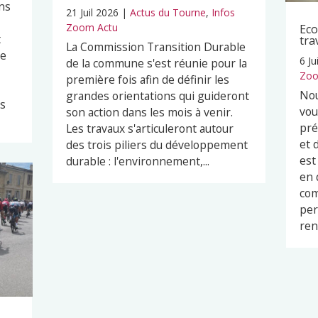
ns
21 Juil 2026
|
Actus du Tourne
,
Infos
Zoom Actu
Eco
t
tra
La Commission Transition Durable
pe
6 Ju
de la commune s'est réunie pour la
Zoo
première fois afin de définir les
Nou
grandes orientations qui guideront
es
vou
son action dans les mois à venir.
pré
Les travaux s'articuleront autour
et 
des trois piliers du développement
est
durable : l'environnement,...
en 
com
per
ren