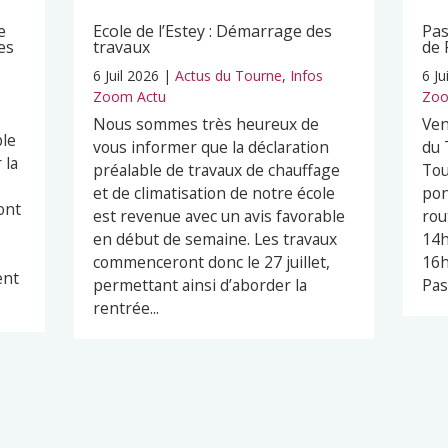
e
Ecole de l’Estey : Démarrage des
Pas
es
travaux
de 
6 Juil 2026
|
Actus du Tourne
,
Infos
6 Ju
s
Zoom Actu
Zoo
Nous sommes très heureux de
Ven
ble
vous informer que la déclaration
du 
 la
préalable de travaux de chauffage
Tou
et de climatisation de notre école
pon
ont
est revenue avec un avis favorable
rou
en début de semaine. Les travaux
14h
commenceront donc le 27 juillet,
16h
ent
permettant ainsi d’aborder la
Pas
rentrée...