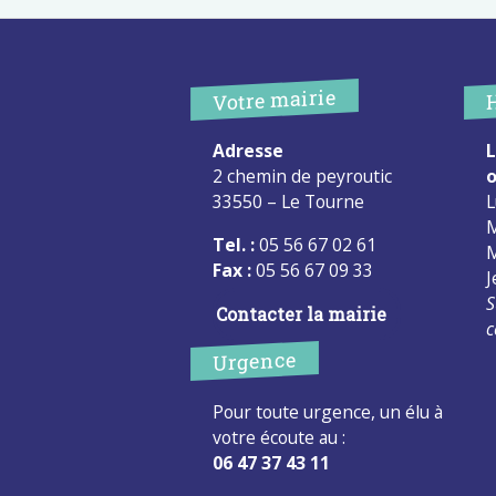
Votre mairie
Adresse
L
2 chemin de peyroutic
o
33550 – Le Tourne
L
M
Tel. :
05 56 67 02 61
M
Fax :
05 56 67 09 33
J
S
Contacter la mairie
c
Urgence
Pour toute urgence, un élu à
votre écoute au :
06 47 37 43 11