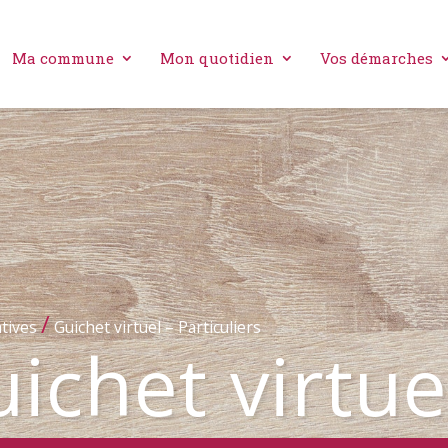
Ma commune
Mon quotidien
Vos démarches
/
tives
Guichet virtuel – Particuliers
ichet virtue