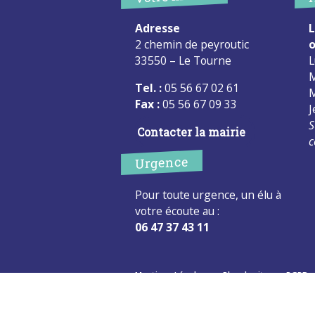
Adresse
L
2 chemin de peyroutic
o
33550 – Le Tourne
L
M
Tel. :
05 56 67 02 61
M
Fax :
05 56 67 09 33
J
S
Contacter la mairie
c
Urgence
Pour toute urgence, un élu à
votre écoute au :
06 47 37 43 11
Mentions Légales
Plan du site
RGPD
Site développé avec <3 par Roxane Samloorie