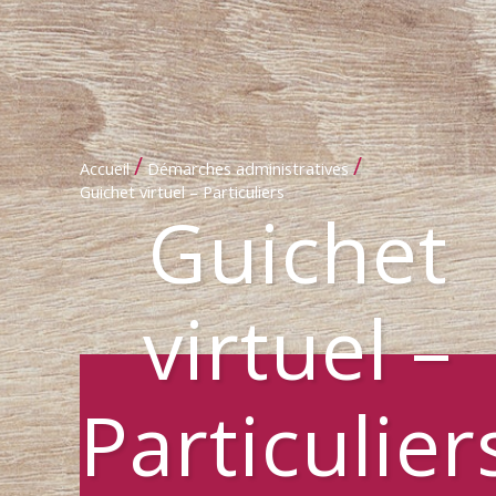
/
/
Accueil
Démarches administratives
Guichet virtuel – Particuliers
Guichet
virtuel –
Particulier