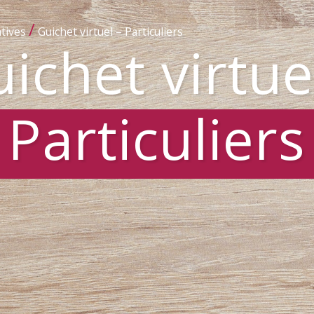
/
tives
Guichet virtuel – Particuliers
ichet virtue
Particuliers