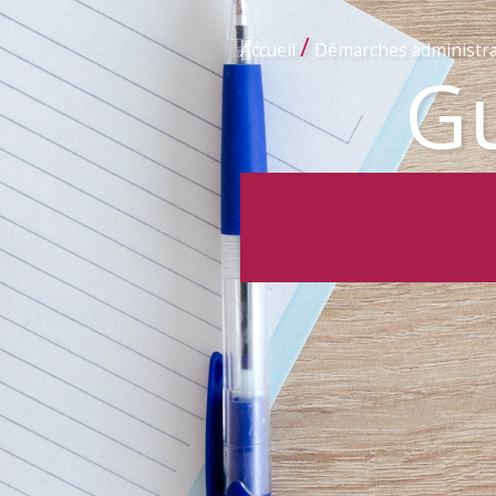
/
Accueil
Démarches administra
Gu