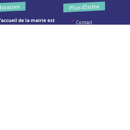
Plus d’infos
Horaires
’accueil de la mairie est
Contact
uvert au public :
Les publications
undi (8h30-12h)
ardi (14h-17h30)
Espace Presse
ercredi (8h30-12h)
eudi (14h-17h30)
Réserver créneau
ur rendez-vous en dehors de
Broyage branche
es horaires :
cliquez ici
Espace élus
Permanences en Mairie