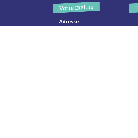
Votre mairie
Adresse
L
2 chemin de peyroutic
o
33550 – Le Tourne
L
M
Tel. :
05 56 67 02 61
M
Fax :
05 56 67 09 33
J
S
Contacter la mairie
c
Urgence
Pour toute urgence, un élu à
votre écoute au :
06 47 37 43 11
Mentions Légales
Plan du site
RGPD