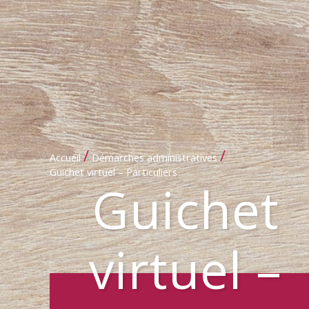
/
/
Accueil
Démarches administratives
Guichet virtuel – Particuliers
Guichet
virtuel –