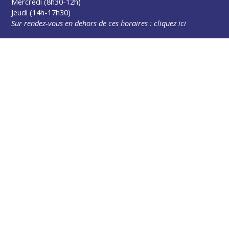
Mercredi (8h30-12h)
Jeudi (14h-17h30)
Sur rendez-vous en dehors de ces horaires :
cliquez ici
Plus d’infos
Contact
Les publications
Espace Presse
Réserver créneau Broyage branche
Espace élus