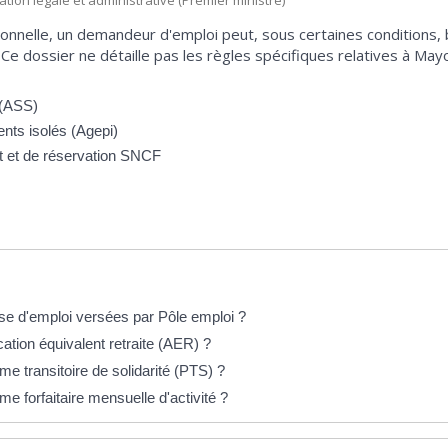
mation légale et administrative (Premier ministre)
sionnelle, un demandeur d'emploi peut, sous certaines conditions, b
 Ce dossier ne détaille pas les règles spécifiques relatives à May
e (ASS)
ents isolés (Agepi)
rt et de réservation SNCF
rise d'emploi versées par Pôle emploi ?
ation équivalent retraite (AER) ?
e transitoire de solidarité (PTS) ?
e forfaitaire mensuelle d'activité ?