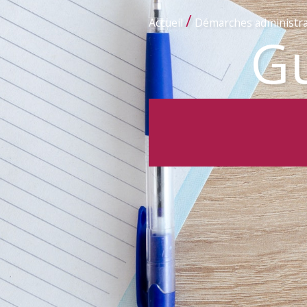
/
Accueil
Démarches administra
Gu