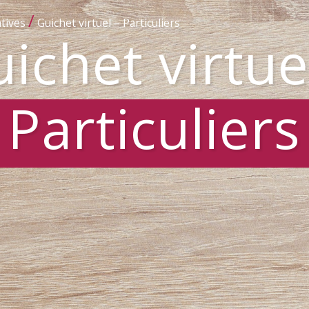
/
tives
Guichet virtuel – Particuliers
ichet virtue
Particuliers