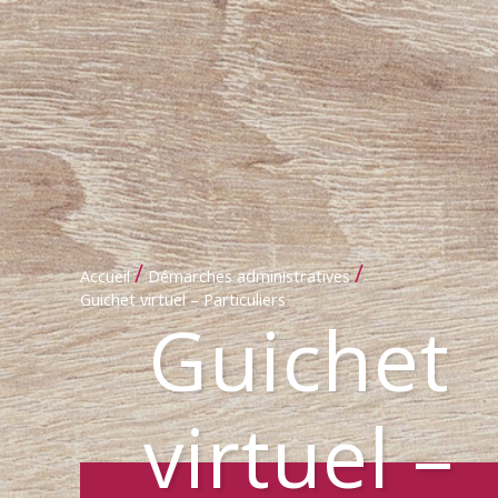
/
/
Accueil
Démarches administratives
Guichet virtuel – Particuliers
Guichet
virtuel –