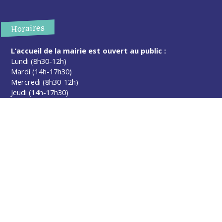
Horaires
L’accueil de la mairie est ouvert au public :
Lundi (8h30-12h)
Mardi (14h-17h30)
Mercredi (8h30-12h)
Jeudi (14h-17h30)
Sur rendez-vous en dehors de ces horaires :
cliquez ici
Plus d’infos
Contact
Les publications
Espace Presse
Réserver créneau Broyage branche