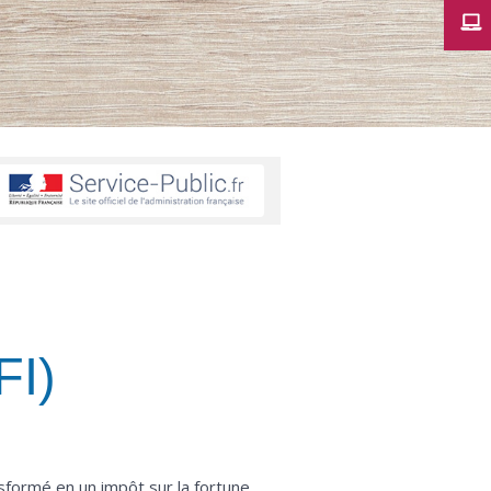
FI)
nsformé en un impôt sur la fortune