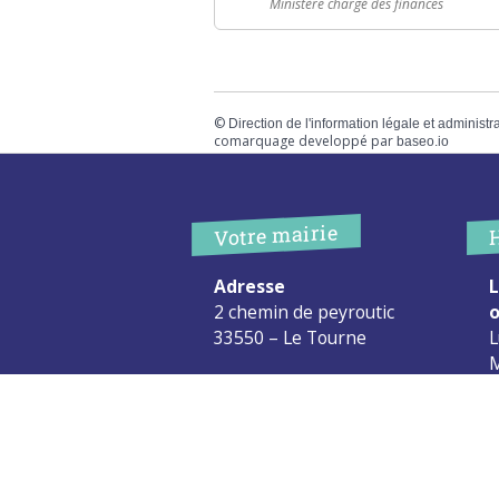
Ministère chargé des finances
©
Direction de l'information légale et administr
comarquage developpé par
baseo.io
Votre mairie
Adresse
L
2 chemin de peyroutic
o
33550 – Le Tourne
L
M
Tel. :
05 56 67 02 61
M
Fax :
05 56 67 09 33
J
S
Contacter la mairie
c
Urgence