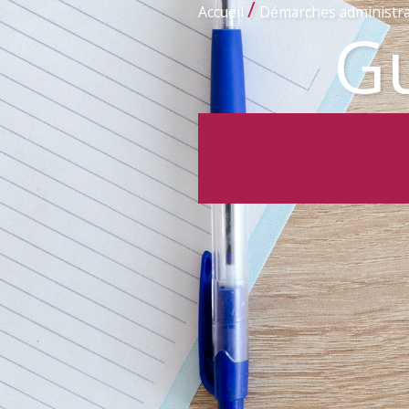
/
Accueil
Démarches administra
Gu