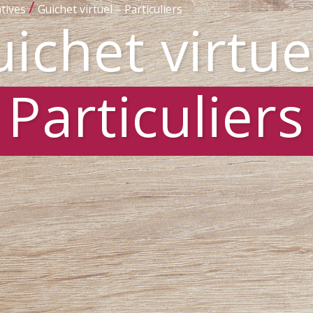
/
tives
Guichet virtuel – Particuliers
ichet virtue
Particuliers