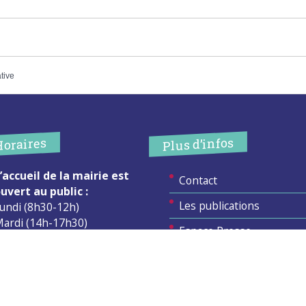
ative
Plus d’infos
Horaires
’accueil de la mairie est
Contact
uvert au public :
Les publications
undi (8h30-12h)
ardi (14h-17h30)
Espace Presse
ercredi (8h30-12h)
eudi (14h-17h30)
Réserver créneau
ur rendez-vous en dehors de
Broyage branche
es horaires :
cliquez ici
Espace élus