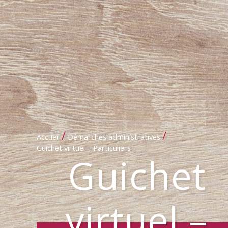
/
/
Accueil
Démarches administratives
Guichet virtuel – Particuliers
Guichet
virtuel –