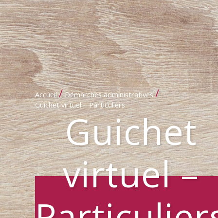
/
/
Accueil
Démarches administratives
Guichet virtuel – Particuliers
Guichet
virtuel –
Particulier