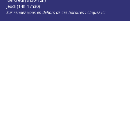
Mercredi (8h30-12h)
Jeudi (14h-17h30)
Sur rendez-vous en dehors de ces horaires :
cliquez ici
Plus d’infos
Contact
Les publications
Espace Presse
Réserver créneau Broyage branche
Espace élus