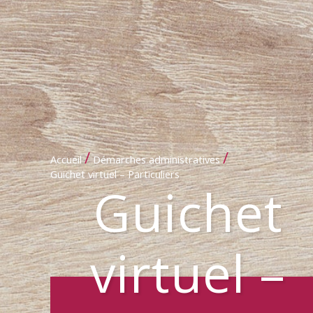
/
/
Accueil
Démarches administratives
Guichet virtuel – Particuliers
Guichet
virtuel –