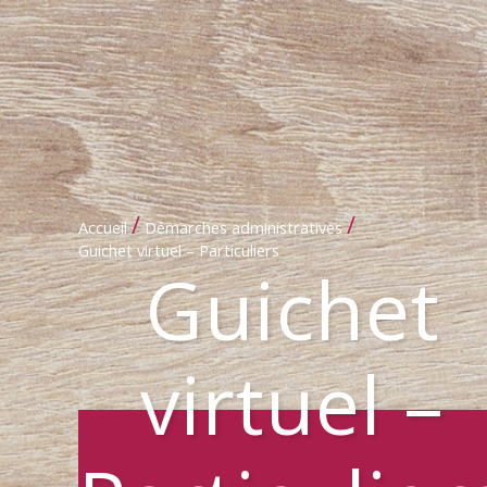
/
/
Accueil
Démarches administratives
Guichet virtuel – Particuliers
Guichet
virtuel –