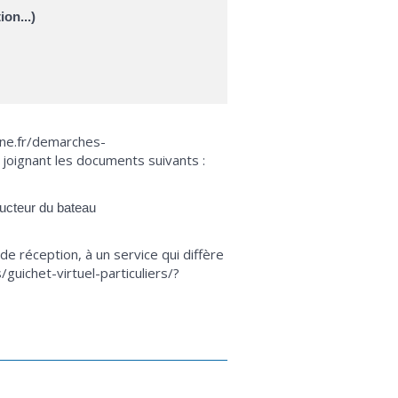
on...)
rne.fr/demarches-
 joignant les documents suivants :
ructeur du bateau
e réception, à un service qui diffère
uichet-virtuel-particuliers/?