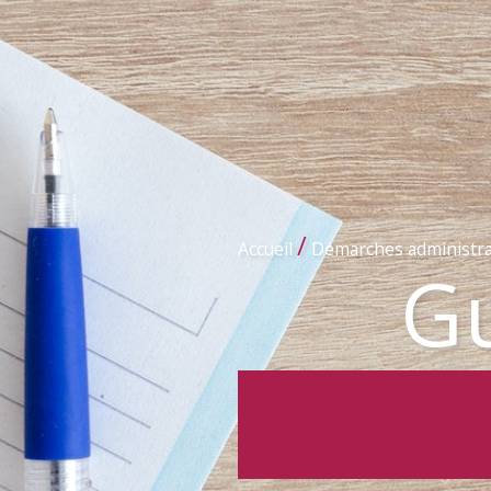
/
Accueil
Démarches administra
Gu