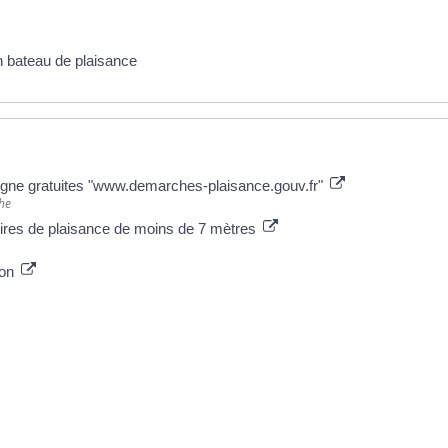
n bateau de plaisance
 ligne gratuites "www.demarches-plaisance.gouv.fr"
che
ires de plaisance de moins de 7 mètres
ion
opriétaires de bateau ou scooter des mers