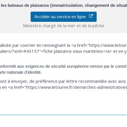
les bateaux de plaisance (immatriculation, changement de situati
Accéder au service en ligne
Ministère chargé de la mer et de la pêche
lisée par courrier en renseignant la <a href="https://www.letou
iculiers/?xml=R43157">fiche plaisance eaux maritimes</a> et en y
 conformité aux exigences de sécurité européenne remise par le const
te nationale d'identité.
sont à envoyer, de préférence par lettre recommandée avec avis d
en <a href="https://www.letourne.fr/demarches-administratives/g