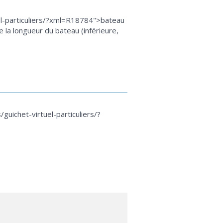
el-particuliers/?xml=R18784">bateau
la longueur du bateau (inférieure,
uichet-virtuel-particuliers/?