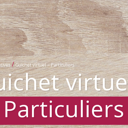
/
tives
Guichet virtuel – Particuliers
ichet virtue
Particuliers