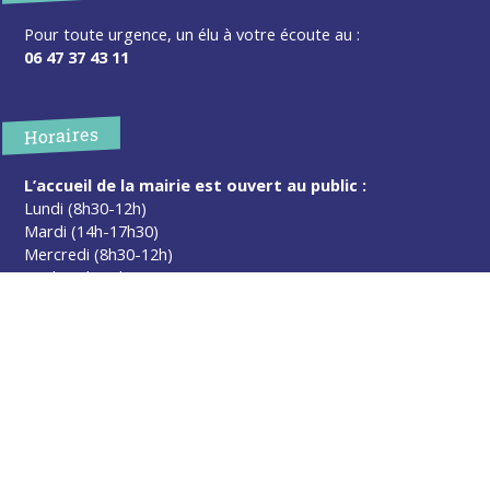
Pour toute urgence, un élu à votre écoute au :
06 47 37 43 11
Horaires
L’accueil de la mairie est ouvert au public :
Lundi (8h30-12h)
Mardi (14h-17h30)
Mercredi (8h30-12h)
Jeudi (14h-17h30)
Sur rendez-vous en dehors de ces horaires :
cliquez ici
Plus d’infos
Contact
Les publications