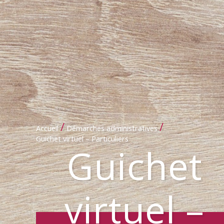
/
/
Accueil
Démarches administratives
Guichet virtuel – Particuliers
Guichet
virtuel –