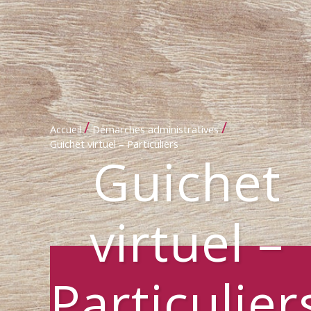
/
/
Accueil
Démarches administratives
Guichet virtuel – Particuliers
Guichet
virtuel –
Particulier