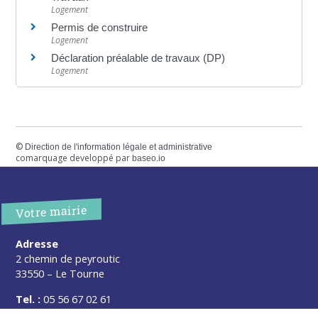
Logement
Permis de construire
Logement
Déclaration préalable de travaux (DP)
Logement
©
Direction de l'information légale et administrative
comarquage developpé par
baseo.io
Votre mairie
Adresse
2 chemin de peyroutic
33550 – Le Tourne
Tel. :
05 56 67 02 61
Fax :
05 56 67 09 33