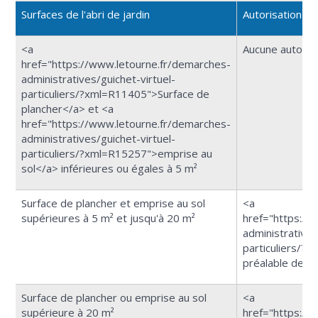
Surfaces de l'abri de jardin
Autorisation re
<a
Aucune autoris
href="https://www.letourne.fr/demarches-
administratives/guichet-virtuel-
particuliers/?xml=R11405">Surface de
plancher</a> et <a
href="https://www.letourne.fr/demarches-
administratives/guichet-virtuel-
particuliers/?xml=R15257">emprise au
sol</a> inférieures ou égales à 5 m²
Surface de plancher et emprise au sol
<a
supérieures à 5 m² et jusqu'à 20 m²
href="https://
administratives
particuliers/?
préalable de t
Surface de plancher ou emprise au sol
<a
supérieure à 20 m²
href="https://