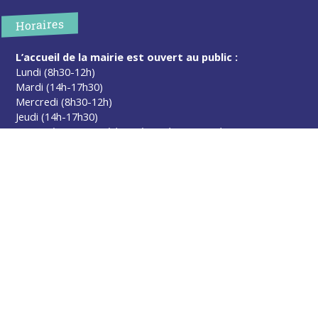
Horaires
L’accueil de la mairie est ouvert au public :
Lundi (8h30-12h)
Mardi (14h-17h30)
Mercredi (8h30-12h)
Jeudi (14h-17h30)
Sur rendez-vous en dehors de ces horaires :
cliquez ici
Plus d’infos
Contact
Les publications
Espace Presse
Réserver créneau Broyage branche