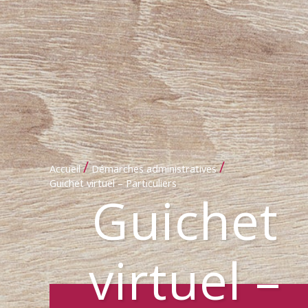
/
/
Accueil
Démarches administratives
Guichet virtuel – Particuliers
Guichet
virtuel –