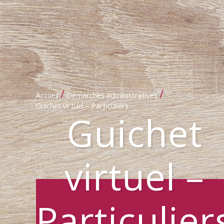
/
/
Accueil
Démarches administratives
Guichet virtuel – Particuliers
Guichet
virtuel –
Particulier