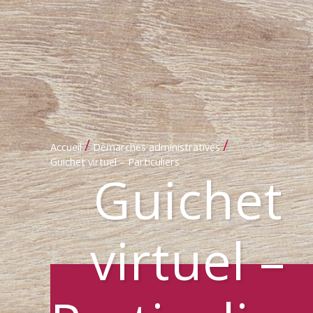
/
/
Accueil
Démarches administratives
Guichet virtuel – Particuliers
Guichet
virtuel –