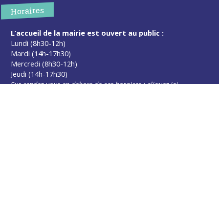
Horaires
L’accueil de la mairie est ouvert au public :
Lundi (8h30-12h)
Mardi (14h-17h30)
Mercredi (8h30-12h)
Jeudi (14h-17h30)
Sur rendez-vous en dehors de ces horaires :
cliquez ici
Plus d’infos
Contact
Les publications
Espace Presse
Réserver créneau Broyage branche
Espace élus