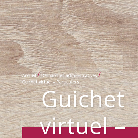
/
/
Accueil
Démarches administratives
Guichet virtuel – Particuliers
Guichet
virtuel –