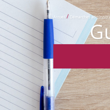
/
Accueil
Démarches administra
Gu