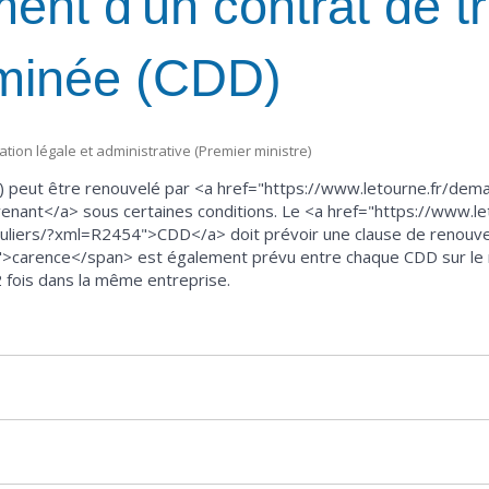
nt d'un contrat de tr
rminée (CDD)
mation légale et administrative (Premier ministre)
 peut être renouvelé par <a href="https://www.letourne.fr/dema
venant</a> sous certaines conditions. Le <a href="https://www.l
culiers/?xml=R2454">CDD</a> doit prévoir une clause de renouvelle
n">carence</span> est également prévu entre chaque CDD sur le
 fois dans la même entreprise.