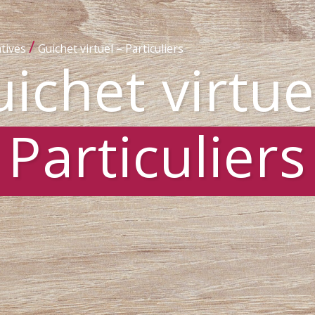
/
tives
Guichet virtuel – Particuliers
ichet virtue
Particuliers