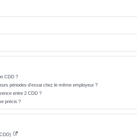
l un CDD ?
usieurs périodes d'essai chez le même employeur ?
carence entre 2 CDD ?
e précis ?
 (CDD)