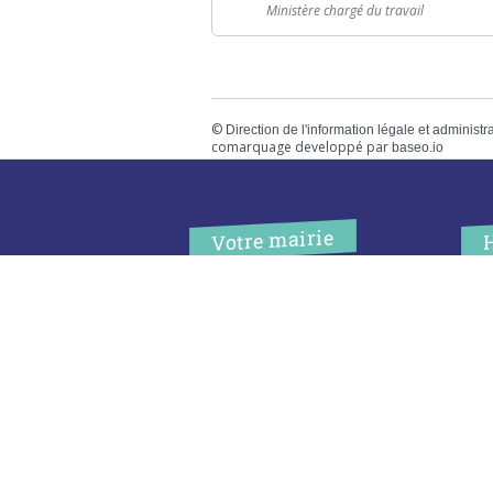
Ministère chargé du travail
©
Direction de l'information légale et administr
comarquage developpé par
baseo.io
Votre mairie
Adresse
L
2 chemin de peyroutic
o
33550 – Le Tourne
L
M
Tel. :
05 56 67 02 61
M
Fax :
05 56 67 09 33
J
S
Contacter la mairie
c