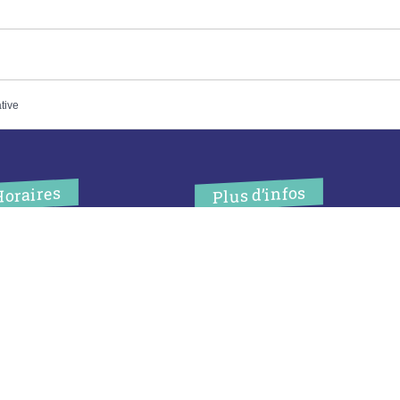
ative
Plus d’infos
Horaires
’accueil de la mairie est
Contact
uvert au public :
Les publications
undi (8h30-12h)
ardi (14h-17h30)
Espace Presse
ercredi (8h30-12h)
eudi (14h-17h30)
Réserver créneau
ur rendez-vous en dehors de
Broyage branche
es horaires :
cliquez ici
Espace élus