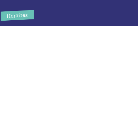
Horaires
L’accueil de la mairie est ouvert au public :
Lundi (8h30-12h)
Mardi (14h-17h30)
Mercredi (8h30-12h)
Jeudi (14h-17h30)
Sur rendez-vous en dehors de ces horaires :
cliquez ici
Plus d’infos
Contact
Les publications
Espace Presse
Réserver créneau Broyage branche