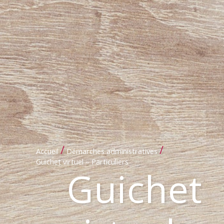
/
/
Accueil
Démarches administratives
Guichet virtuel – Particuliers
Guichet