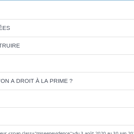
ÉES
TRUIRE
ON A DROIT À LA PRIME ?
gueur <span class="miseenevidence">du 3 août 2020 au 30 juin 20