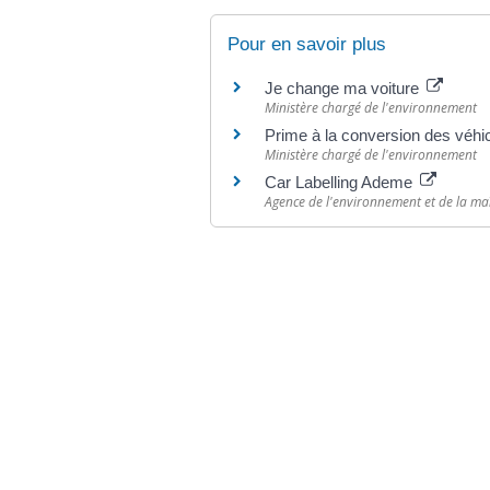
Pour en savoir plus
Je change ma voiture
Ministère chargé de l'environnement
Prime à la conversion des véhi
Ministère chargé de l'environnement
Car Labelling Ademe
Agence de l'environnement et de la maî
©
Direction de l'information légale et administr
comarquage developpé par
baseo.io
Votre mairie
Adresse
L