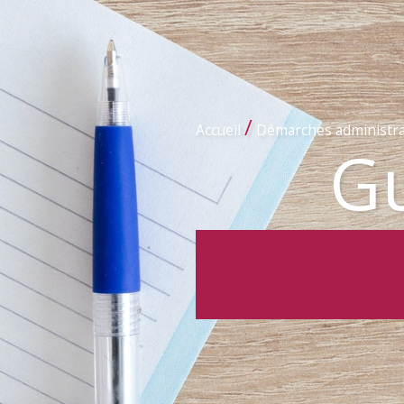
/
Accueil
Démarches administra
Gu