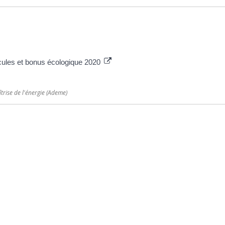
cules et bonus écologique 2020
trise de l'énergie (Ademe)
ative
Plus d’infos
Horaires
’accueil de la mairie est
Contact