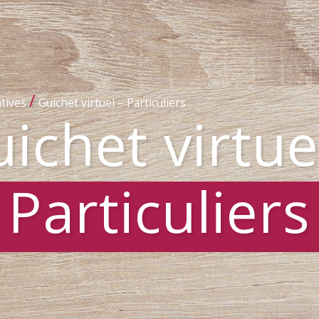
/
tives
Guichet virtuel – Particuliers
ichet virtue
Particuliers