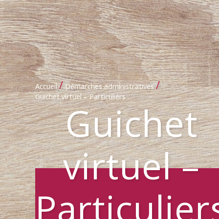
/
/
Accueil
Démarches administratives
Guichet virtuel – Particuliers
Guichet
virtuel –
Particulier