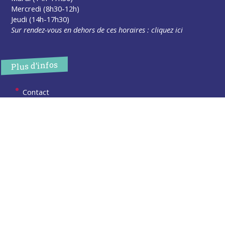
Mercredi (8h30-12h)
Jeudi (14h-17h30)
Sur rendez-vous en dehors de ces horaires :
cliquez ici
Plus d’infos
Contact
Les publications
Espace Presse
Réserver créneau Broyage branche
Espace élus