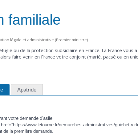
n familiale
mation légale et administrative (Premier ministre)
éfugié ou de la protection subsidiaire en France. La France vous a
alors faire venir en France votre conjoint (marié, pacsé ou en uni
re
Apatride
avant votre demande d'asile.
 href="https://www.letourne.fr/demarches-administratives/guichet-virtu
 de la première demande.