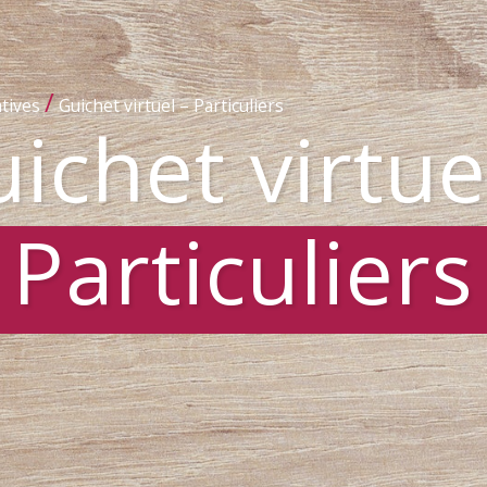
/
tives
Guichet virtuel – Particuliers
ichet virtue
Particuliers