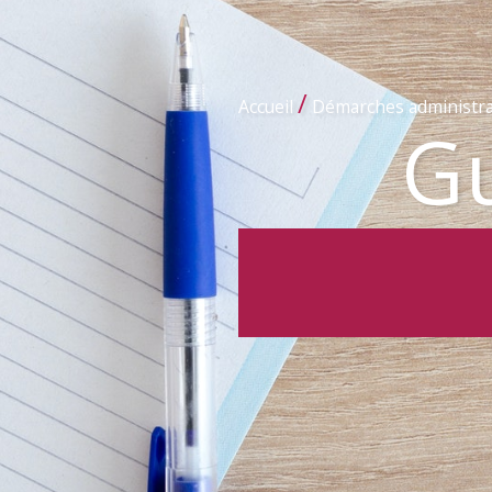
/
Accueil
Démarches administra
Gu