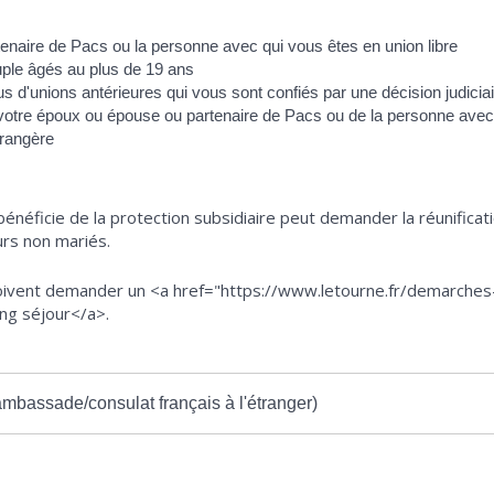
enaire de Pacs ou la personne avec qui vous êtes en union libre
uple âgés au plus de 19 ans
 d'unions antérieures qui vous sont confiés par une décision judicia
otre époux ou épouse ou partenaire de Pacs ou de la personne avec qu
trangère
bénéficie de la protection subsidiaire peut demander la réunificat
urs non mariés.
oivent demander un <a href="https://www.letourne.fr/demarches-a
ng séjour</a>.
ambassade/consulat français à l'étranger)