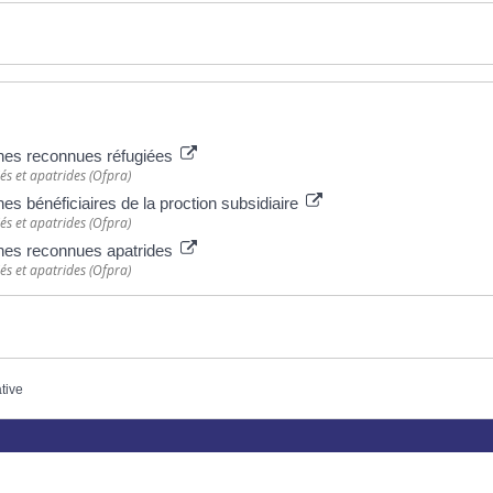
onnes reconnues réfugiées
iés et apatrides (Ofpra)
nes bénéficiaires de la proction subsidiaire
iés et apatrides (Ofpra)
onnes reconnues apatrides
iés et apatrides (Ofpra)
ative