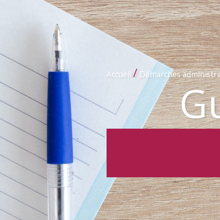
/
Accueil
Démarches administra
Gu