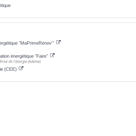
étique
 énergétique "MaPrimeRénov'"
vation énergétique "Faire"
trise de l'énergie (Ademe)
gie (CEE)
ative