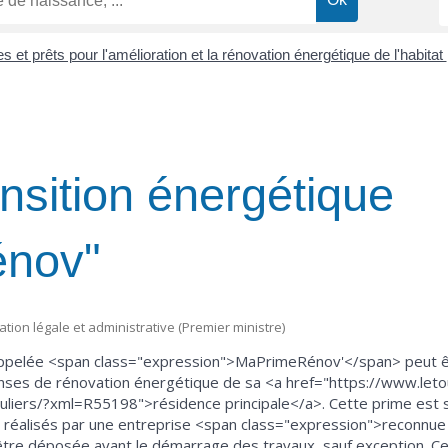
s et prêts pour l'amélioration et la rénovation énergétique de l'habitat
nsition énergétique
nov"
mation légale et administrative (Premier ministre)
appelée <span class="expression">MaPrimeRénov'</span> peut êtr
enses de rénovation énergétique de sa <a href="https://www.let
iculiers/?xml=R55198">résidence principale</a>. Cette prime est
e réalisés par une entreprise <span class="expression">reconnue
tre déposée avant le démarrage des travaux, sauf exception. Ce