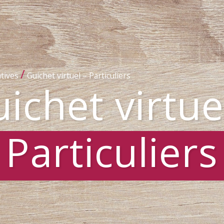
/
tives
Guichet virtuel – Particuliers
ichet virtue
Particuliers