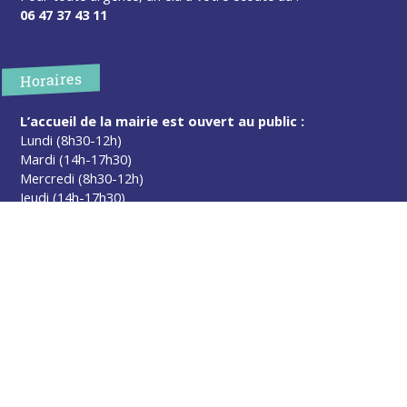
06 47 37 43 11
Horaires
L’accueil de la mairie est ouvert au public :
Lundi (8h30-12h)
Mardi (14h-17h30)
Mercredi (8h30-12h)
Jeudi (14h-17h30)
Sur rendez-vous en dehors de ces horaires :
cliquez ici
Plus d’infos
Contact
Les publications
Espace Presse