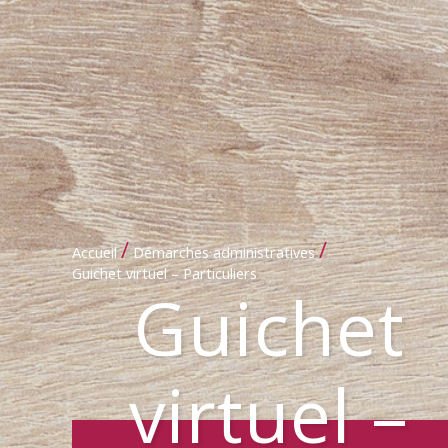
/
/
Accueil
Démarches administratives
Guichet virtuel – Particuliers
Guichet
virtuel –