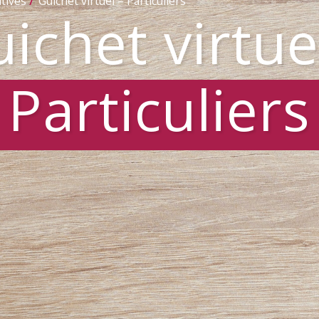
tives
Guichet virtuel – Particuliers
ichet virtue
Particuliers