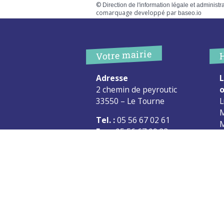
©
Direction de l'information légale et administr
comarquage developpé par
baseo.io
Votre mairie
Adresse
L
2 chemin de peyroutic
o
33550 – Le Tourne
L
M
Tel. :
05 56 67 02 61
M
Fax :
05 56 67 09 33
J
S
Contacter la mairie
c
Urgence
Pour toute urgence, un élu à
votre écoute au :
06 47 37 43 11