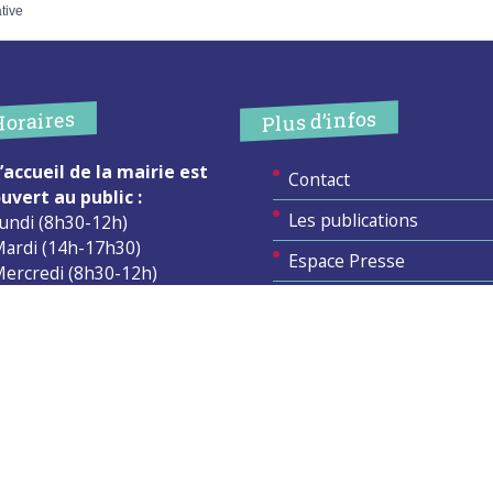
ative
Plus d’infos
Horaires
’accueil de la mairie est
Contact
uvert au public :
Les publications
undi (8h30-12h)
ardi (14h-17h30)
Espace Presse
ercredi (8h30-12h)
eudi (14h-17h30)
Réserver créneau
ur rendez-vous en dehors de
Broyage branche
es horaires :
cliquez ici
Espace élus