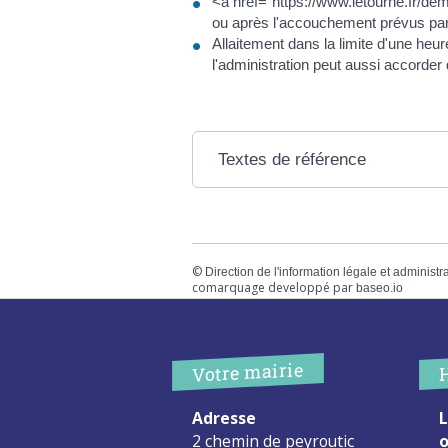
<a href="https://www.letourne.fr/de
ou après l'accouchement prévus par 
Allaitement dans la limite d'une heu
l'administration peut aussi accorder 
Textes de référence
©
Direction de l'information légale et administr
comarquage developpé par
baseo.io
Votre mairie
Adresse
L
2 chemin de peyroutic
o