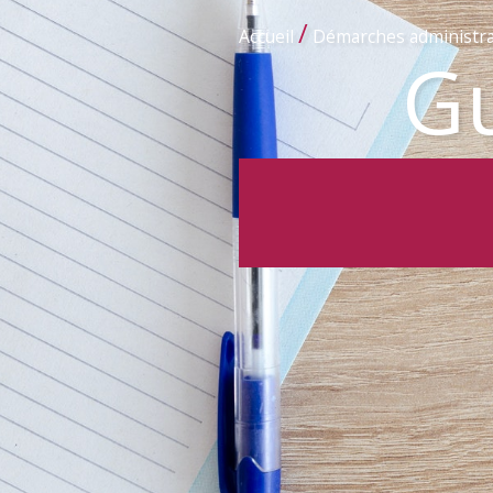
/
Accueil
Démarches administra
Gu