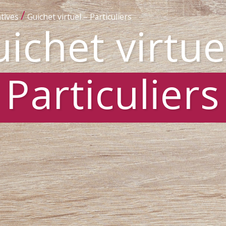
/
tives
Guichet virtuel – Particuliers
ichet virtue
Particuliers