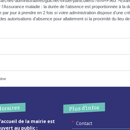
marches-administratives/guichet-virtuel-particuliers/?xml=F963">Ex
l'Assurance maladie : la durée de l'absence est proportionnée à la d
re par jour à prendre en 2 fois si votre administration dispose d'une c
des autorisations d'absence pour allaitement si la proximité du lieu de
ative
Plus d’infos
Horaires
’accueil de la mairie est
Contact
uvert au public :