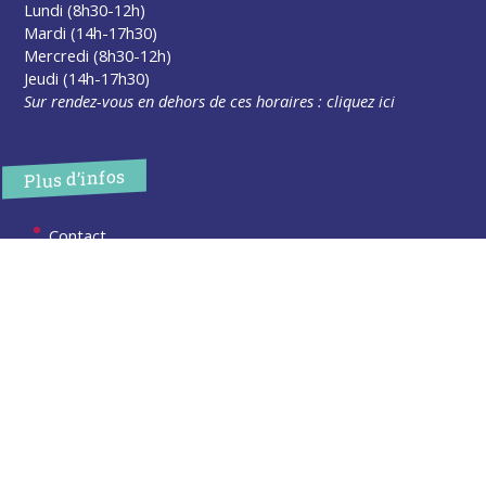
Lundi (8h30-12h)
Mardi (14h-17h30)
Mercredi (8h30-12h)
Jeudi (14h-17h30)
Sur rendez-vous en dehors de ces horaires :
cliquez ici
Plus d’infos
Contact
Les publications
Espace Presse
Réserver créneau Broyage branche
Espace élus