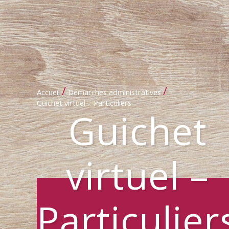
/
/
Accueil
Démarches administratives
Guichet virtuel – Particuliers
Guichet
virtuel –
Particulier