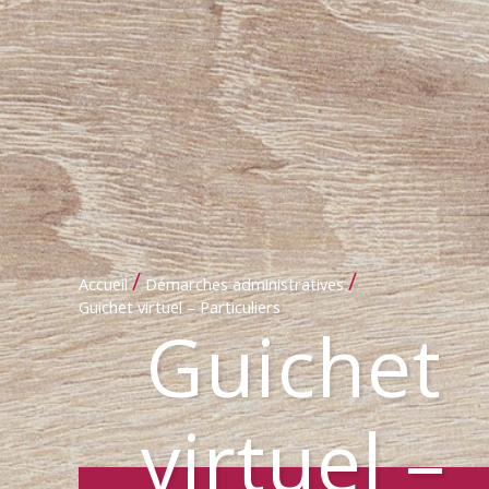
/
/
Accueil
Démarches administratives
Guichet virtuel – Particuliers
Guichet
virtuel –