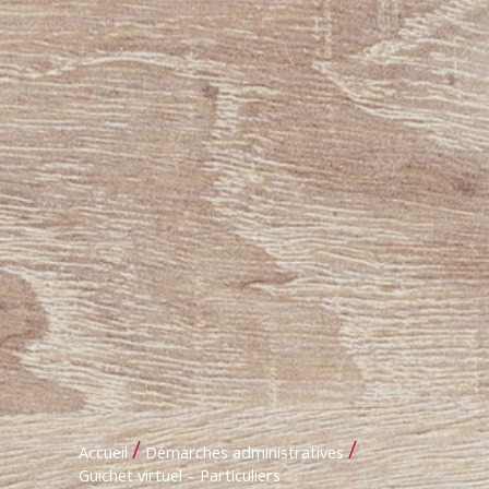
/
/
Accueil
Démarches administratives
Guichet virtuel – Particuliers