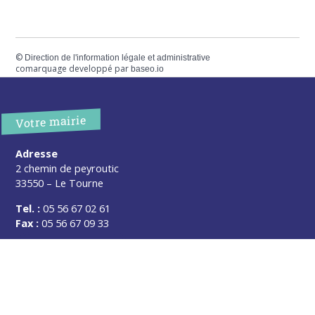
©
Direction de l'information légale et administrative
comarquage developpé par
baseo.io
Votre mairie
Adresse
2 chemin de peyroutic
33550 – Le Tourne
Tel. :
05 56 67 02 61
Fax :
05 56 67 09 33
Contacter la mairie
Urgence
Pour toute urgence, un élu à votre écoute au :