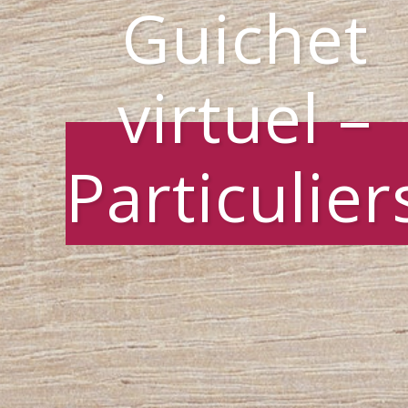
Guichet
virtuel –
Particulier