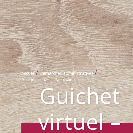
/
/
Accueil
Démarches administratives
Guichet virtuel – Particuliers
Guichet
virtuel –