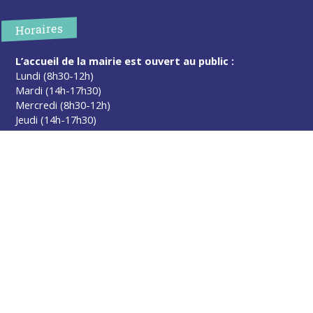
Horaires
L’accueil de la mairie est ouvert au public :
Lundi (8h30-12h)
Mardi (14h-17h30)
Mercredi (8h30-12h)
Jeudi (14h-17h30)
Sur rendez-vous en dehors de ces horaires :
cliquez ici
Plus d’infos
Contact
Les publications
Espace Presse
Réserver créneau Broyage branche