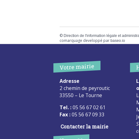
©
Direction de l'information légale et administr
comarquage developpé par
baseo.io
Votre mairie
Adresse
L
2 chemin de peyroutic
o
33550 – Le Tourne
L
M
Tel. :
05 56 67 02 61
M
Fax :
05 56 67 09 33
J
S
Contacter la mairie
c