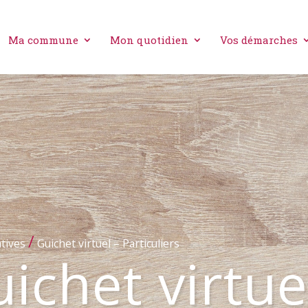
Ma commune
Mon quotidien
Vos démarches
/
tives
Guichet virtuel – Particuliers
ichet virtue