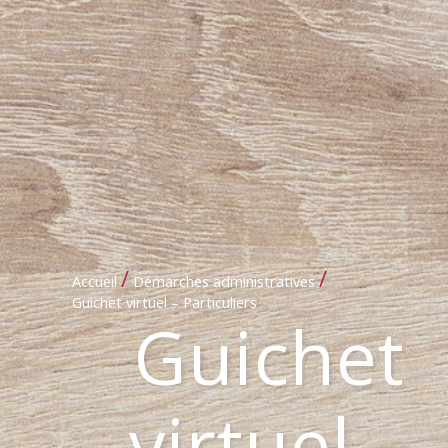
/
/
Accueil
Démarches administratives
Guichet virtuel – Particuliers
Guichet
virtuel –