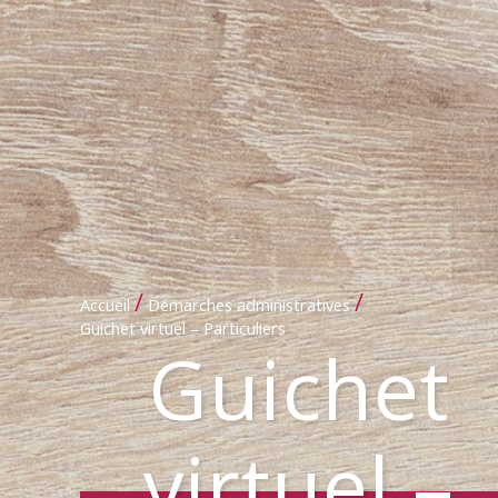
/
/
Accueil
Démarches administratives
Guichet virtuel – Particuliers
Guichet
virtuel –