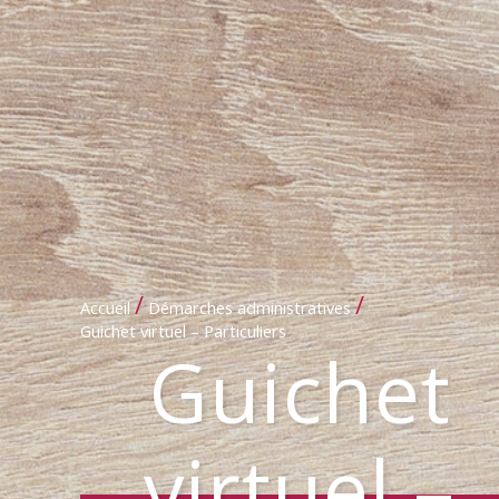
/
/
Accueil
Démarches administratives
Guichet virtuel – Particuliers
Guichet
virtuel –