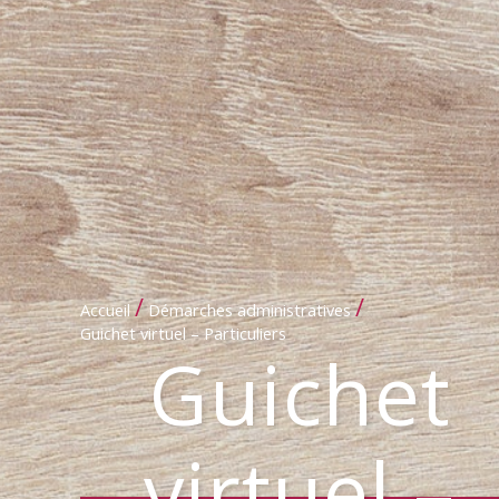
/
/
Accueil
Démarches administratives
Guichet virtuel – Particuliers
Guichet
virtuel –