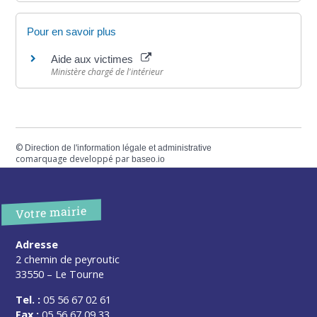
Pour en savoir plus
Aide aux victimes
Ministère chargé de l'intérieur
©
Direction de l'information légale et administrative
comarquage developpé par
baseo.io
Votre mairie
Adresse
2 chemin de peyroutic
33550 – Le Tourne
Tel. :
05 56 67 02 61
Fax :
05 56 67 09 33