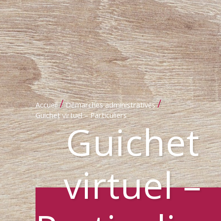
/
/
Accueil
Démarches administratives
Guichet virtuel – Particuliers
Guichet
virtuel –