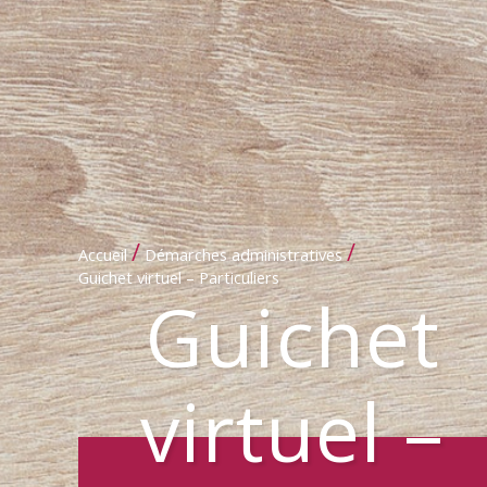
/
/
Accueil
Démarches administratives
Guichet virtuel – Particuliers
Guichet
virtuel –