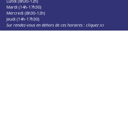
Lundi (8h30-12h)
Mardi (14h-17h30)
Mercredi (8h30-12h)
Jeudi (14h-17h30)
Sur rendez-vous en dehors de ces horaires :
cliquez ici
Plus d’infos
Contact
Les publications
Espace Presse
Réserver créneau Broyage branche
Espace élus