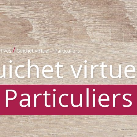
/
tives
Guichet virtuel – Particuliers
ichet virtue
Particuliers