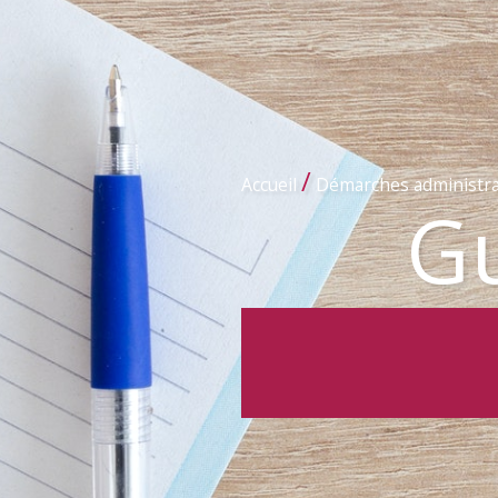
/
Accueil
Démarches administra
Gu