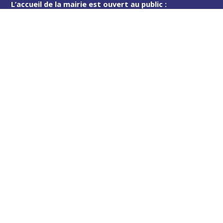
L’accueil de la mairie est ouvert au public :
Lundi (8h30-12h)
Mardi (14h-17h30)
Mercredi (8h30-12h)
Jeudi (14h-17h30)
Sur rendez-vous en dehors de ces horaires :
cliquez ici
Plus d’infos
Contact
Les publications
Espace Presse
Réserver créneau Broyage branche
Espace élus