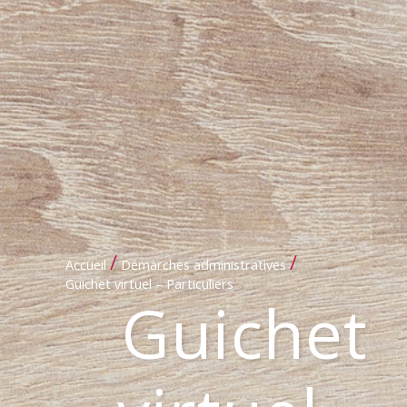
/
/
Accueil
Démarches administratives
Guichet virtuel – Particuliers
Guichet