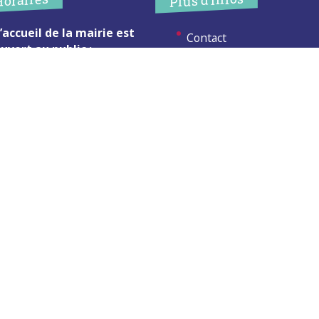
’accueil de la mairie est
Contact
uvert au public :
Les publications
undi (8h30-12h)
ardi (14h-17h30)
Espace Presse
ercredi (8h30-12h)
eudi (14h-17h30)
Réserver créneau
ur rendez-vous en dehors de
Broyage branche
es horaires :
cliquez ici
Espace élus
Permanences en Mairie