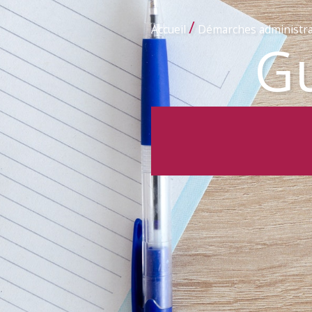
/
Accueil
Démarches administra
Gu