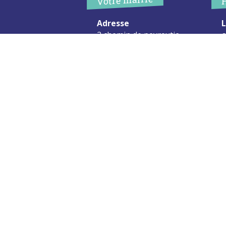
Adresse
L
2 chemin de peyroutic
o
33550 – Le Tourne
L
M
Tel. :
05 56 67 02 61
M
Fax :
05 56 67 09 33
J
S
Contacter la mairie
c
Urgence
Pour toute urgence, un élu à
votre écoute au :
06 47 37 43 11
Mentions Légales
Plan du site
RGPD