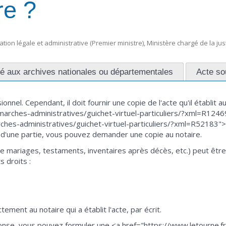
re ?
mation légale et administrative (Premier ministre), Ministère chargé de la jus
é aux archives nationales ou départementales
Acte so
nnel. Cependant, il doit fournir une copie de l'acte qu'il établit a
marches-administratives/guichet-virtuel-particuliers/?xml=R1246
hes-administratives/guichet-virtuel-particuliers/?xml=R52183">a
oit d'une partie, vous pouvez demander une copie au notaire.
de mariages, testaments, inventaires après décès, etc.) peut êtr
s droits :
ment au notaire qui a établit l'acte, par écrit.
onse, vous pouvez formuler une <a href="https://www.letourne.