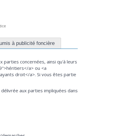
tice
umis à publicité foncière
ux parties concernées, ainsi qu'à leurs
9">héritiers</a> ou <a
yants droit</a>. Si vous êtes partie
e délivrée aux parties impliquées dans
fr/demarches-