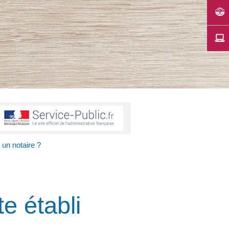
 un notaire ?
e établi