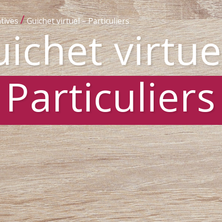
/
tives
Guichet virtuel – Particuliers
ichet virtue
Particuliers