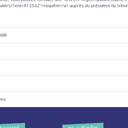
culiers/?xml=R12542">requête</a> auprès du président du tribunal 
mité
ative
Plus d’infos
Horaires