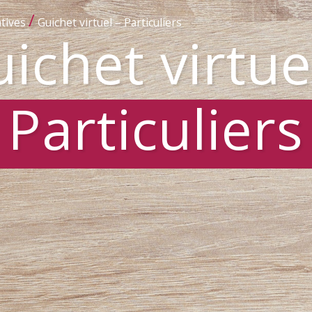
/
tives
Guichet virtuel – Particuliers
ichet virtue
Particuliers