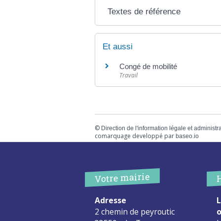
Textes de référence
Et aussi
Congé de mobilité
Travail
©
Direction de l'information légale et administr
comarquage developpé par
baseo.io
Votre mairie
Adresse
L
2 chemin de peyroutic
o