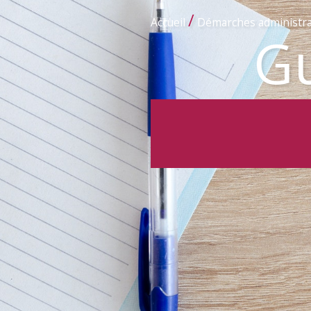
/
Accueil
Démarches administra
Gu