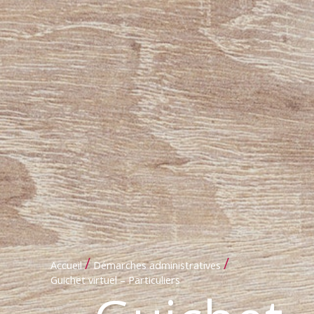
/
/
Accueil
Démarches administratives
Guichet virtuel – Particuliers