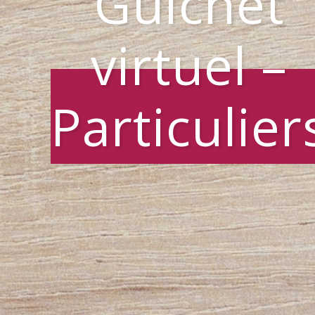
Guichet
virtuel –
Particulier