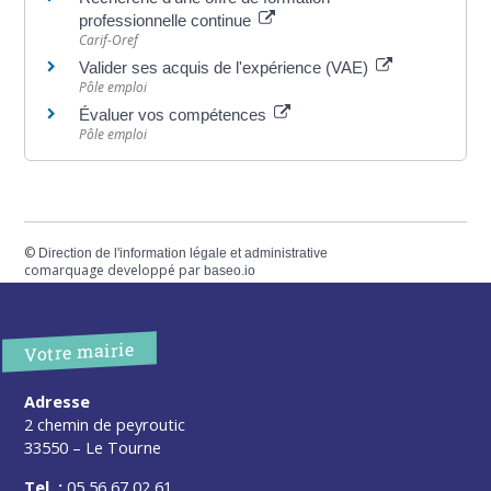
professionnelle continue
Carif-Oref
Valider ses acquis de l'expérience (VAE)
Pôle emploi
Évaluer vos compétences
Pôle emploi
©
Direction de l'information légale et administrative
comarquage developpé par
baseo.io
Votre mairie
Adresse
2 chemin de peyroutic
33550 – Le Tourne
Tel. :
05 56 67 02 61