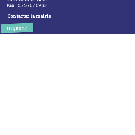
Fax :
05 56 67 09 33
Contacter la mairie
Urgence
Pour toute urgence, un élu à votre écoute au :
06 47 37 43 11
Horaires
L’accueil de la mairie est ouvert au public :
Lundi (8h30-12h)
Mardi (14h-17h30)
Mercredi (8h30-12h)
Jeudi (14h-17h30)
Sur rendez-vous en dehors de ces horaires :
cliquez ici