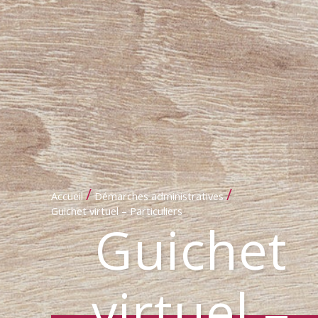
/
/
Accueil
Démarches administratives
Guichet virtuel – Particuliers
Guichet
virtuel –