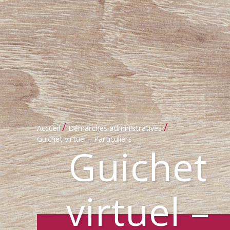
/
/
Accueil
Démarches administratives
Guichet virtuel – Particuliers
Guichet
virtuel –