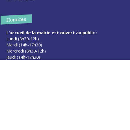
Horaires
L’accueil de la mairie est ouvert au public :
Lundi (8h30-12h)
Mardi (14h-17h30)
Mercredi (8h30-12h)
Jeudi (14h-17h30)
Sur rendez-vous en dehors de ces horaires :
cliquez ici
Plus d’infos
Contact
Les publications
Espace Presse
Réserver créneau Broyage branche