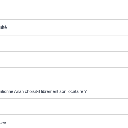
mité
tionné Anah choisit-il librement son locataire ?
ative