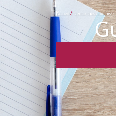
/
Accueil
Démarches administra
Gu