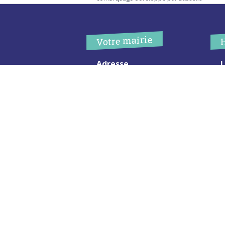
Votre mairie
Adresse
L
2 chemin de peyroutic
o
33550 – Le Tourne
L
M
Tel. :
05 56 67 02 61
M
Fax :
05 56 67 09 33
J
S
Contacter la mairie
c
Urgence
Pour toute urgence, un élu à
votre écoute au :
06 47 37 43 11