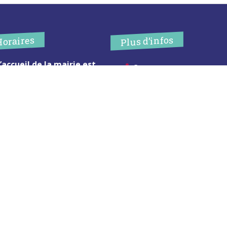
Plus d’infos
Horaires
’accueil de la mairie est
Contact
uvert au public :
Les publications
undi (8h30-12h)
ardi (14h-17h30)
Espace Presse
ercredi (8h30-12h)
eudi (14h-17h30)
Réserver créneau
ur rendez-vous en dehors de
Broyage branche
es horaires :
cliquez ici
Espace élus