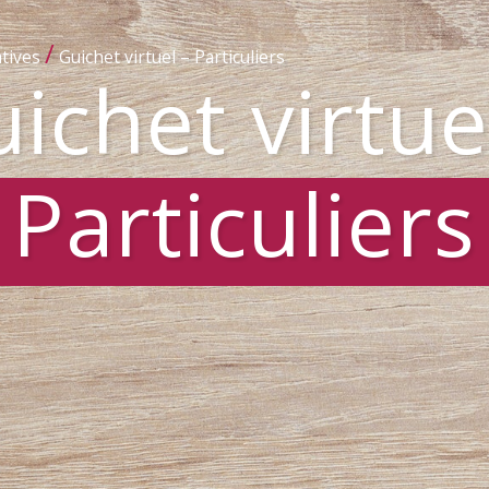
/
tives
Guichet virtuel – Particuliers
ichet virtue
Particuliers